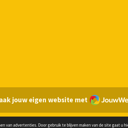
JouwWeb
aak jouw eigen website met
n van advertenties. Door gebruik te blijven maken van de site gaat u h